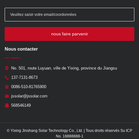
nous faire parvenir
Nous contacter
No. 501, route Luyuan, ville de Yixing, province du Jiangsu
137-7131-8673
0086-510-81765900
jssolar@jssolar.com
568546149
© Yixing Jinshang Solar Technology Co., Ltd. | Tous droits réservés Su ICP
No. 18888888-1