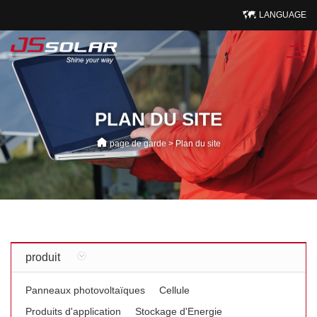
LANGUAGE
PLAN DU SITE
page de garde
>
Plan du site
produit
Panneaux photovoltaïques
Cellule
Produits d'application
Stockage d'Energie