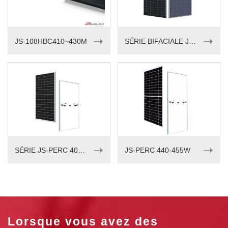
➝
➝
JS-108HBC410~430M
SÉRIE BIFACIALE JS-Perc 535-550W
➝
➝
SÉRIE JS-PERC 405-420w
JS-PERC 440-455W
Lorsque vous avez des