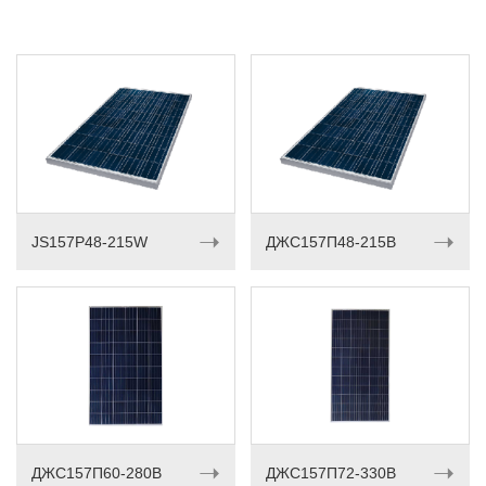
➝
➝
JS157P48-215W
ДЖС157П48-215В
➝
➝
ДЖС157П60-280В
ДЖС157П72-330В