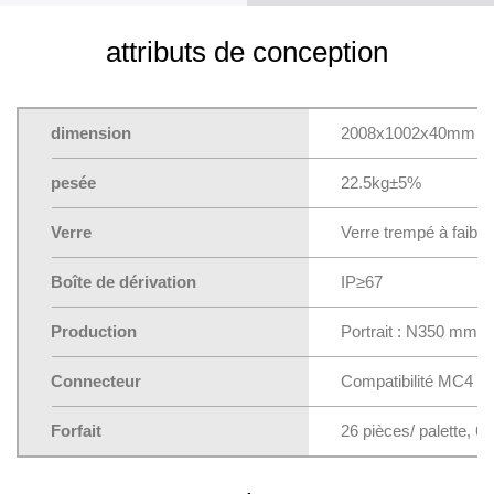
attributs de conception
dimension
2008x1002x40mm
pesée
22.5kg±5%
Verre
Verre trempé à faible
Boîte de dérivation
IP≥67
Production
Portrait : N350 mm
Connecteur
Compatibilité MC4
Forfait
26 pièces/ palette, 6