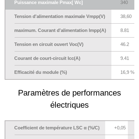
Puissance maximale Pmax[ Wc]
340
Tension d'alimentation maximale Vmpp(V)
38,60
maximum. Courant d'alimentation lmpp(A)
8.81
Tension en circuit ouvert Voc(V)
46.2
Courant de court-circuit Icc(A)
9.41
Efficacité du module (%)
16,9 %
Paramètres de performances
électriques
Coefficient de température LSC α (%/C)
+0,05