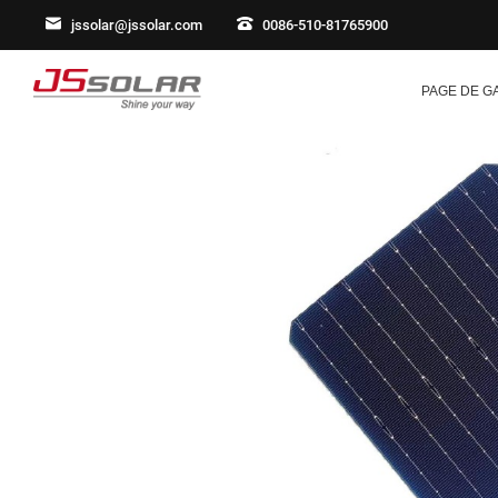
jssolar@jssolar.com
0086-510-81765900
PAGE DE G