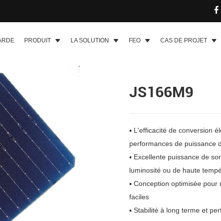
ARDE
PRODUIT
LA SOLUTION
FEO
CAS DE PROJET
JS166M9
▪ L'efficacité de conversion é
performances de puissance d
▪ Excellente puissance de so
luminosité ou de haute tempé
▪ Conception optimisée pour 
faciles
▪ Stabilité à long terme et pe