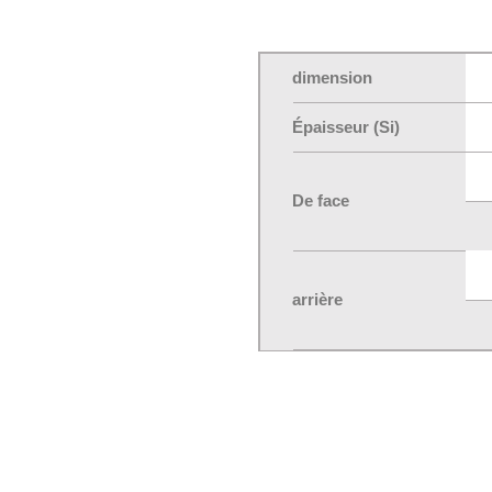
dimension
Épaisseur (Si)
De face
arrière