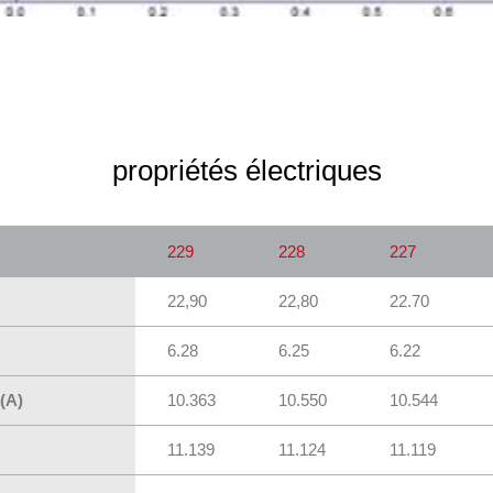
propriétés électriques
229
228
227
22,90
22,80
22.70
6.28
6.25
6.22
(A)
10.363
10.550
10.544
11.139
11.124
11.119